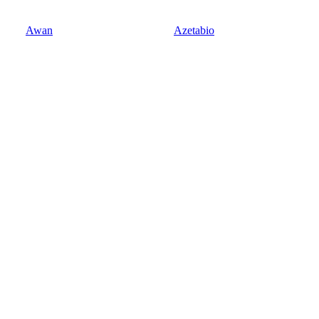
Awan
Azetabio