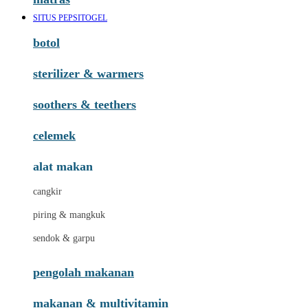
SITUS PEPSITOGEL
botol
sterilizer & warmers
soothers & teethers
celemek
alat makan
cangkir
piring & mangkuk
sendok & garpu
pengolah makanan
makanan & multivitamin