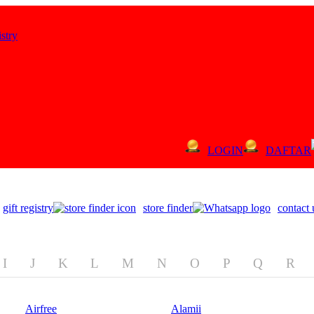
istry
LOGIN
DAFTAR
gift registry
store finder
contact 
I
J
K
L
M
N
O
P
Q
R
Airfree
Alamii