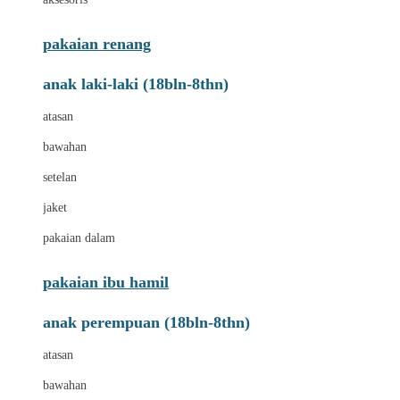
pakaian renang
anak laki-laki (18bln-8thn)
atasan
bawahan
setelan
jaket
pakaian dalam
pakaian ibu hamil
anak perempuan (18bln-8thn)
atasan
bawahan