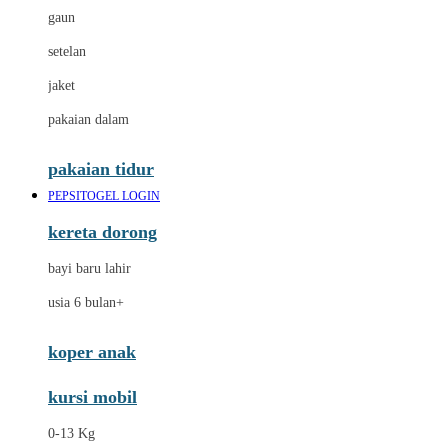
gaun
setelan
jaket
pakaian dalam
pakaian tidur
PEPSITOGEL LOGIN
kereta dorong
bayi baru lahir
usia 6 bulan+
koper anak
kursi mobil
0-13 Kg