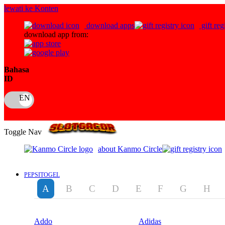
lewati ke Konten
download apps
gift reg
download app from:
Bahasa
ID
Toggle Nav
about Kanmo Circle
PEPSITOGEL
A
B
C
D
E
F
G
H
Addo
Adidas