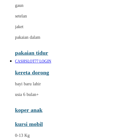
gaun
setelan
jaket
pakaian dalam
pakaian tidur
CASHSLOT77 LOGIN
kereta dorong
bayi baru lahir
usia 6 bulan+
koper anak
kursi mobil
0-13 Kg