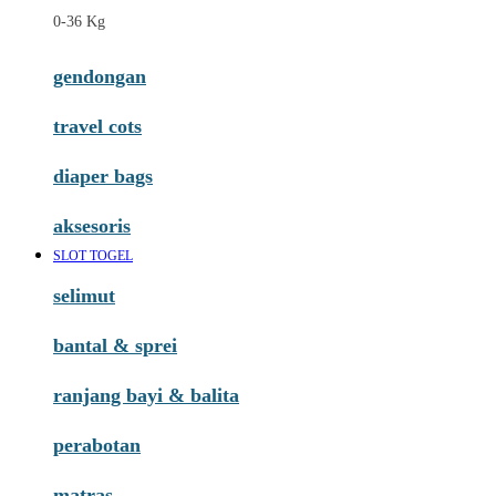
0-36 Kg
gendongan
travel cots
diaper bags
aksesoris
SLOT TOGEL
selimut
bantal & sprei
ranjang bayi & balita
perabotan
matras