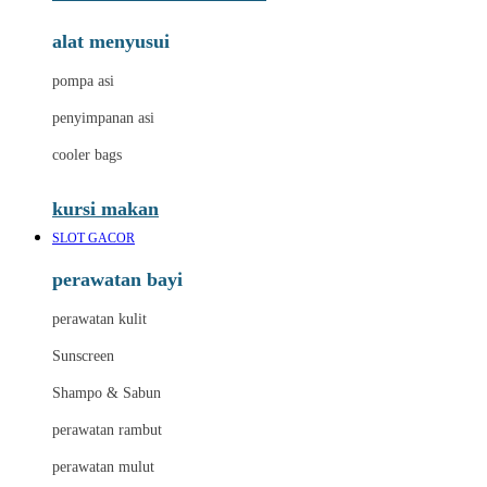
alat menyusui
pompa asi
penyimpanan asi
cooler bags
kursi makan
SLOT GACOR
perawatan bayi
perawatan kulit
Sunscreen
Shampo & Sabun
perawatan rambut
perawatan mulut