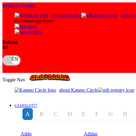
lewati ke Konten
download apps
gift reg
download app from:
Bahasa
ID
Toggle Nav
about Kanmo Circle
CASHSLOT77
A
B
C
D
E
F
G
H
Addo
Adidas