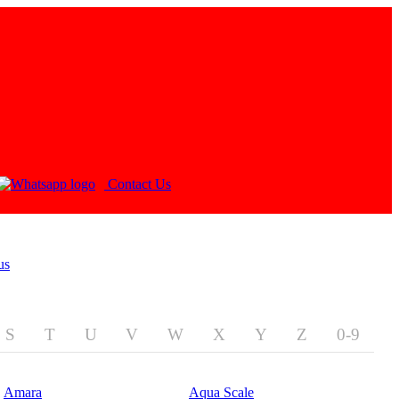
Contact Us
us
S
T
U
V
W
X
Y
Z
0-9
Amara
Aqua Scale