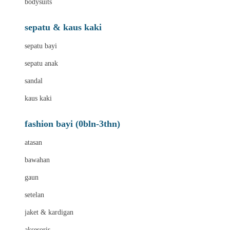
bodysuits
sepatu & kaus kaki
sepatu bayi
sepatu anak
sandal
kaus kaki
fashion bayi (0bln-3thn)
atasan
bawahan
gaun
setelan
jaket & kardigan
aksesoris