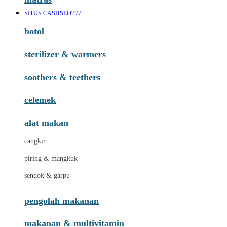
SITUS CASHSLOT77
botol
sterilizer & warmers
soothers & teethers
celemek
alat makan
cangkir
piring & mangkuk
sendok & garpu
pengolah makanan
makanan & multivitamin