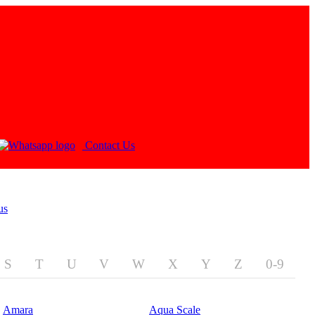
Contact Us
us
S
T
U
V
W
X
Y
Z
0-9
Amara
Aqua Scale