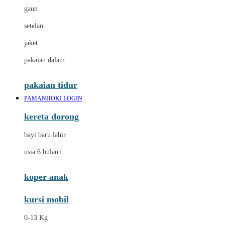
gaun
setelan
jaket
pakaian dalam
pakaian tidur
PAMANHOKI LOGIN
kereta dorong
bayi baru lahir
usia 6 bulan+
koper anak
kursi mobil
0-13 Kg