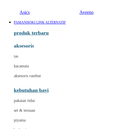
Asics
Aveeno
PAMANHOKI LINK ALTERNATIF
produk terbaru
aksesoris
tas
kacamata
aksesoris rambut
kebutuhan bayi
pakaian tidur
set & terusan
piyama