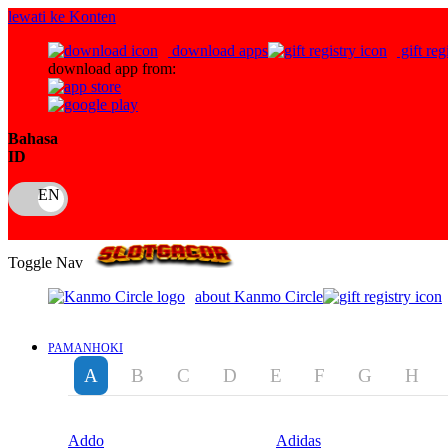
lewati ke Konten
download apps
gift reg
download app from:
Bahasa
ID
Toggle Nav
about Kanmo Circle
PAMANHOKI
A
B
C
D
E
F
G
H
Addo
Adidas