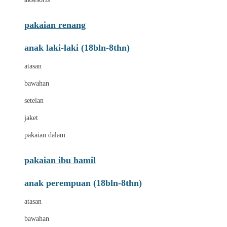
pakaian renang
anak laki-laki (18bln-8thn)
atasan
bawahan
setelan
jaket
pakaian dalam
pakaian ibu hamil
anak perempuan (18bln-8thn)
atasan
bawahan