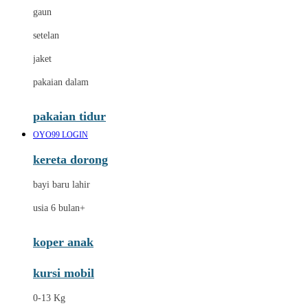
gaun
setelan
jaket
pakaian dalam
pakaian tidur
OYO99 LOGIN
kereta dorong
bayi baru lahir
usia 6 bulan+
koper anak
kursi mobil
0-13 Kg