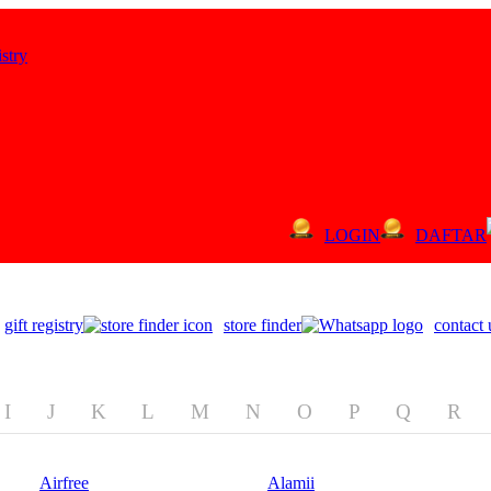
istry
LOGIN
DAFTAR
gift registry
store finder
contact 
I
J
K
L
M
N
O
P
Q
R
Airfree
Alamii