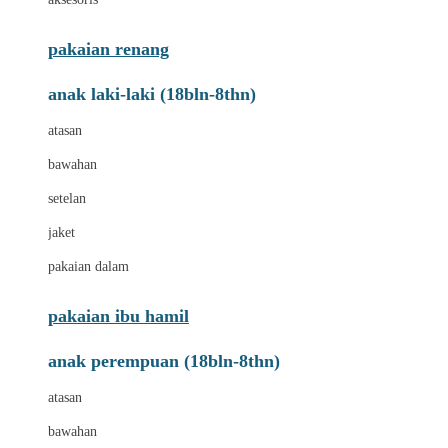
pakaian renang
anak laki-laki (18bln-8thn)
atasan
bawahan
setelan
jaket
pakaian dalam
pakaian ibu hamil
anak perempuan (18bln-8thn)
atasan
bawahan