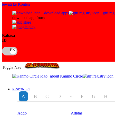
lewati ke Konten
download apps
gift reg
download app from:
Bahasa
ID
Toggle Nav
about Kanmo Circle
RESPONBET
A
B
C
D
E
F
G
H
Addo
Adidas