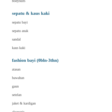
bodysuits
sepatu & kaus kaki
sepatu bayi
sepatu anak
sandal
kaus kaki
fashion bayi (0bln-3thn)
atasan
bawahan
gaun
setelan
jaket & kardigan
aksesoris