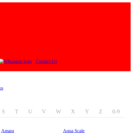
Contact Us
us
S
T
U
V
W
X
Y
Z
0-9
Amara
Aqua Scale