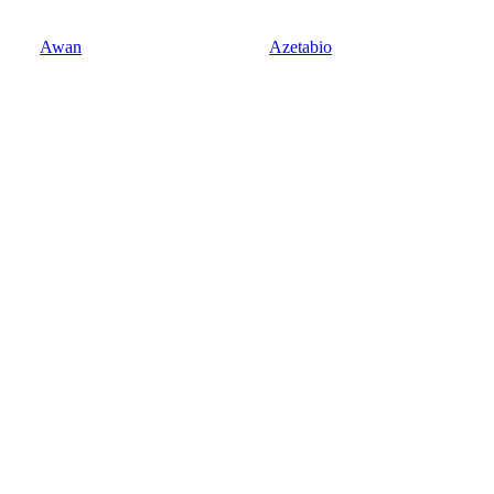
Awan
Azetabio