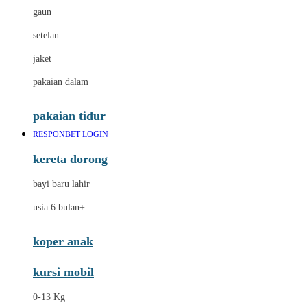
gaun
setelan
jaket
pakaian dalam
pakaian tidur
RESPONBET LOGIN
kereta dorong
bayi baru lahir
usia 6 bulan+
koper anak
kursi mobil
0-13 Kg