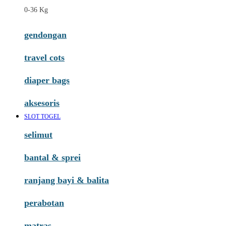
0-36 Kg
gendongan
travel cots
diaper bags
aksesoris
SLOT TOGEL
selimut
bantal & sprei
ranjang bayi & balita
perabotan
matras