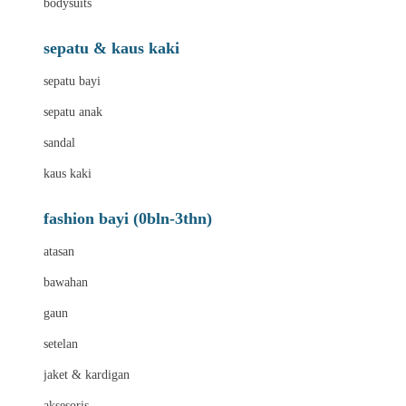
bodysuits
sepatu & kaus kaki
sepatu bayi
sepatu anak
sandal
kaus kaki
fashion bayi (0bln-3thn)
atasan
bawahan
gaun
setelan
jaket & kardigan
aksesoris