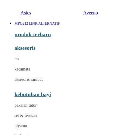
Asics
Aveeno
MPO212 LINK ALTERNATIF
produk terbaru
aksesoris
tas
kacamata
aksesoris rambut
kebutuhan bayi
pakaian tidur
set & terusan
piyama