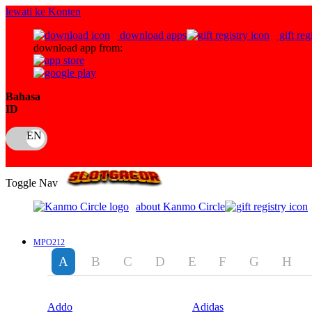
lewati ke Konten
download apps
gift reg
download app from:
Bahasa
ID
Toggle Nav
about Kanmo Circle
MPO212
A
B
C
D
E
F
G
H
Addo
Adidas