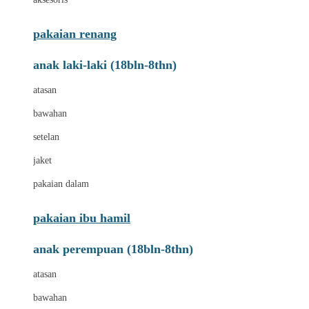
pakaian renang
anak laki-laki (18bln-8thn)
atasan
bawahan
setelan
jaket
pakaian dalam
pakaian ibu hamil
anak perempuan (18bln-8thn)
atasan
bawahan