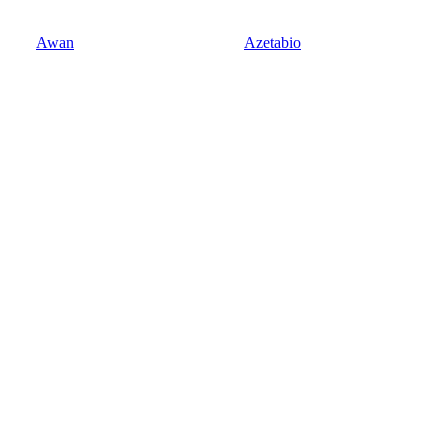
Awan
Azetabio