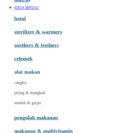
SITUS MPO212
botol
sterilizer & warmers
soothers & teethers
celemek
alat makan
cangkir
piring & mangkuk
sendok & garpu
pengolah makanan
makanan & multivitamin