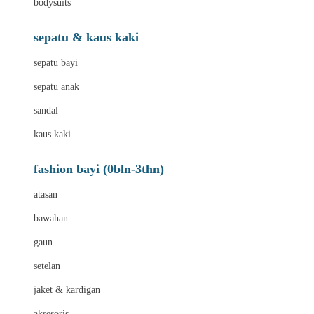
bodysuits
sepatu & kaus kaki
sepatu bayi
sepatu anak
sandal
kaus kaki
fashion bayi (0bln-3thn)
atasan
bawahan
gaun
setelan
jaket & kardigan
aksesoris