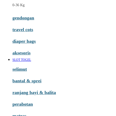
0-36 Kg
gendongan
travel cots
diaper bags
aksesoris
SLOT TOGEL
selimut
bantal & sprei
ranjang bayi & balita
perabotan
matras