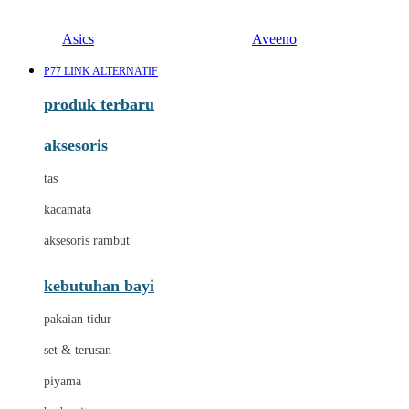
Asics
Aveeno
P77 LINK ALTERNATIF
produk terbaru
aksesoris
tas
kacamata
aksesoris rambut
kebutuhan bayi
pakaian tidur
set & terusan
piyama