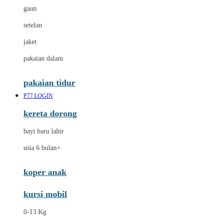
gaun
setelan
jaket
pakaian dalam
pakaian tidur
P77 LOGIN
kereta dorong
bayi baru lahir
usia 6 bulan+
koper anak
kursi mobil
0-13 Kg