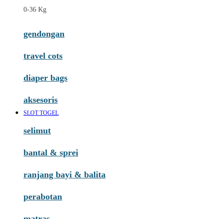
0-36 Kg
gendongan
travel cots
diaper bags
aksesoris
SLOT TOGEL
selimut
bantal & sprei
ranjang bayi & balita
perabotan
matras