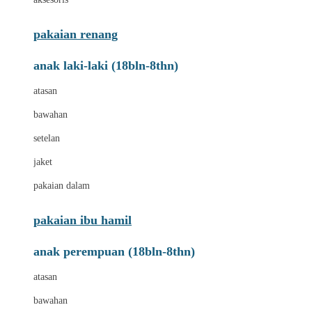
pakaian renang
anak laki-laki (18bln-8thn)
atasan
bawahan
setelan
jaket
pakaian dalam
pakaian ibu hamil
anak perempuan (18bln-8thn)
atasan
bawahan