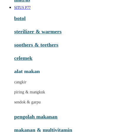
SITUS P77
botol
sterilizer & warmers
soothers & teethers
celemek
alat makan
cangkir
piring & mangkuk
sendok & garpu
pengolah makanan
makanan & multivitamin