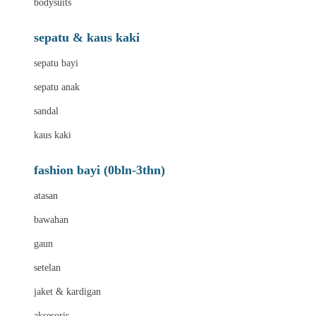
bodysuits
sepatu & kaus kaki
sepatu bayi
sepatu anak
sandal
kaus kaki
fashion bayi (0bln-3thn)
atasan
bawahan
gaun
setelan
jaket & kardigan
aksesoris