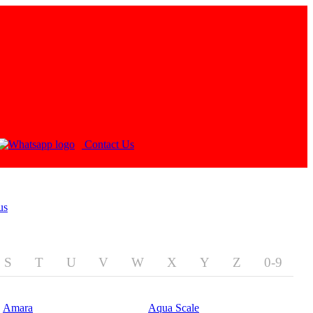
Contact Us
us
S
T
U
V
W
X
Y
Z
0-9
Amara
Aqua Scale