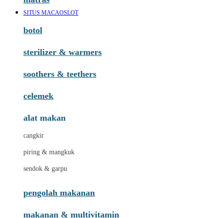
SITUS MACAOSLOT
botol
sterilizer & warmers
soothers & teethers
celemek
alat makan
cangkir
piring & mangkuk
sendok & garpu
pengolah makanan
makanan & multivitamin