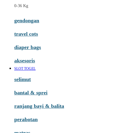
0-36 Kg
gendongan
travel cots
diaper bags
aksesoris
SLOT TOGEL
selimut
bantal & sprei
ranjang bayi & balita
perabotan
matras