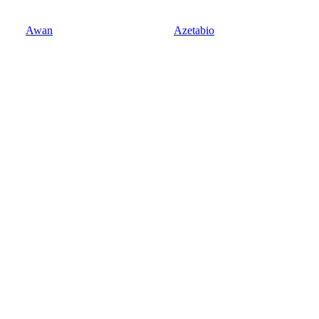
Awan
Azetabio