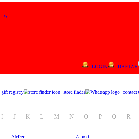
istry
LOGIN
DAFTAR
gift registry
store finder
contact 
I
J
K
L
M
N
O
P
Q
R
Airfree
Alamii