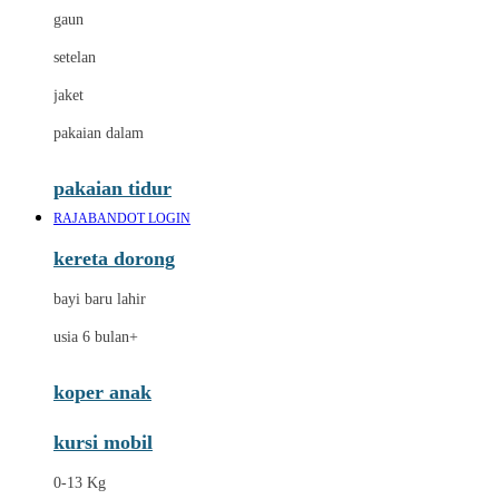
gaun
setelan
jaket
pakaian dalam
pakaian tidur
RAJABANDOT LOGIN
kereta dorong
bayi baru lahir
usia 6 bulan+
koper anak
kursi mobil
0-13 Kg