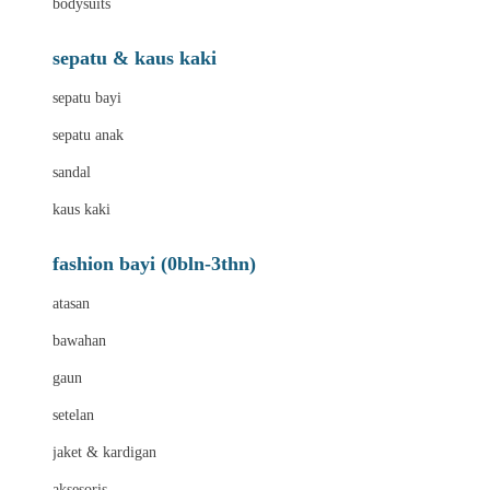
bodysuits
sepatu & kaus kaki
sepatu bayi
sepatu anak
sandal
kaus kaki
fashion bayi (0bln-3thn)
atasan
bawahan
gaun
setelan
jaket & kardigan
aksesoris