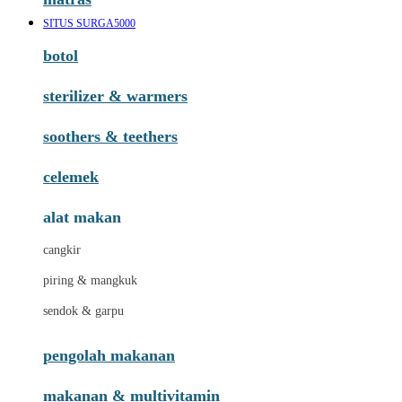
SITUS SURGA5000
botol
sterilizer & warmers
soothers & teethers
celemek
alat makan
cangkir
piring & mangkuk
sendok & garpu
pengolah makanan
makanan & multivitamin