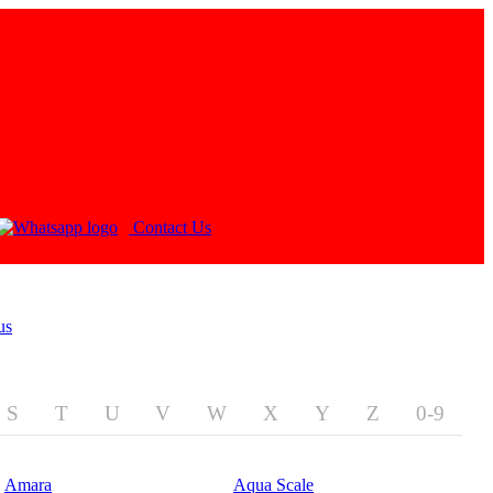
Contact Us
us
S
T
U
V
W
X
Y
Z
0-9
Amara
Aqua Scale