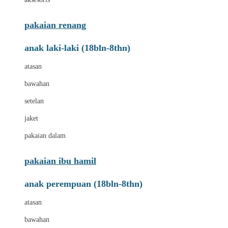
pakaian renang
anak laki-laki (18bln-8thn)
atasan
bawahan
setelan
jaket
pakaian dalam
pakaian ibu hamil
anak perempuan (18bln-8thn)
atasan
bawahan