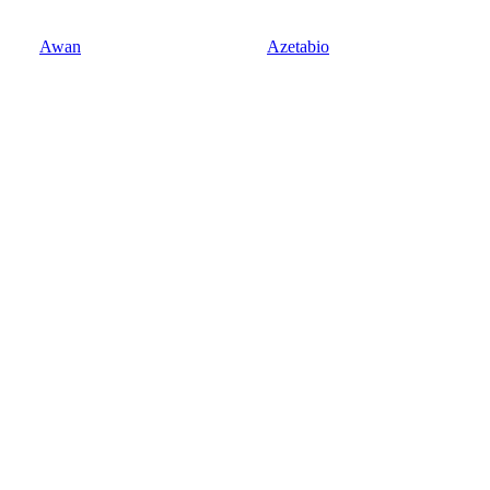
Awan
Azetabio