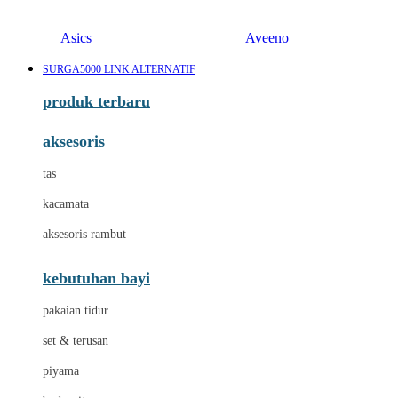
Asics
Aveeno
SURGA5000 LINK ALTERNATIF
produk terbaru
aksesoris
tas
kacamata
aksesoris rambut
kebutuhan bayi
pakaian tidur
set & terusan
piyama