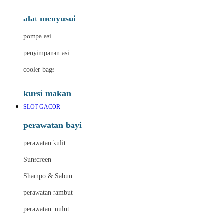
alat menyusui
pompa asi
penyimpanan asi
cooler bags
kursi makan
SLOT GACOR
perawatan bayi
perawatan kulit
Sunscreen
Shampo & Sabun
perawatan rambut
perawatan mulut