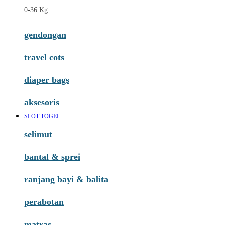
0-36 Kg
gendongan
travel cots
diaper bags
aksesoris
SLOT TOGEL
selimut
bantal & sprei
ranjang bayi & balita
perabotan
matras