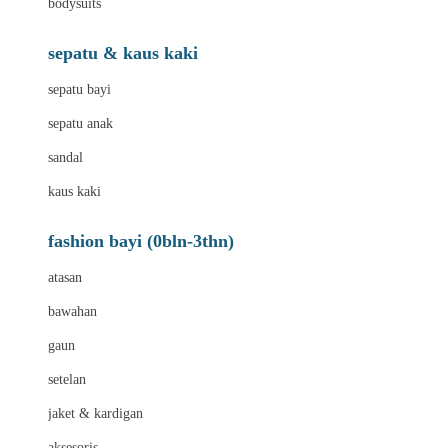
bodysuits
sepatu & kaus kaki
sepatu bayi
sepatu anak
sandal
kaus kaki
fashion bayi (0bln-3thn)
atasan
bawahan
gaun
setelan
jaket & kardigan
aksesoris