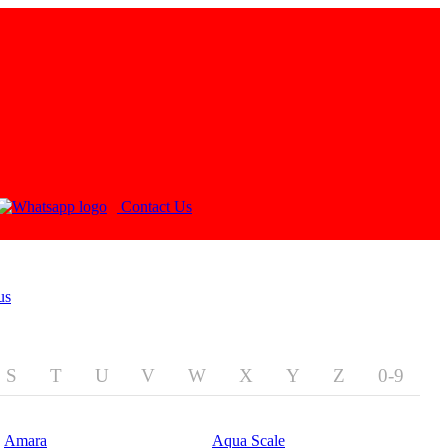
Contact Us
us
S
T
U
V
W
X
Y
Z
0-9
Amara
Aqua Scale