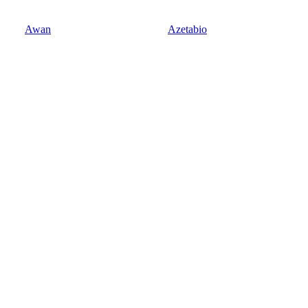
Awan
Azetabio