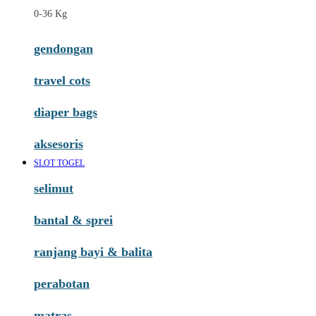
0-36 Kg
gendongan
travel cots
diaper bags
aksesoris
SLOT TOGEL
selimut
bantal & sprei
ranjang bayi & balita
perabotan
matras