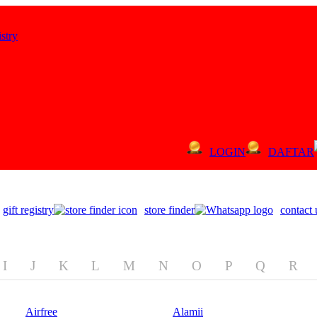
istry
LOGIN
DAFTAR
gift registry
store finder
contact 
I
J
K
L
M
N
O
P
Q
R
Airfree
Alamii