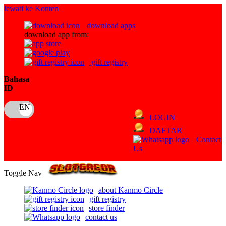
lewati ke Konten
download apps
download app from:
gift registry
Bahasa
ID
LOGIN
DAFTAR
Contact
Us
Toggle Nav
about Kanmo Circle
gift registry
store finder
contact us