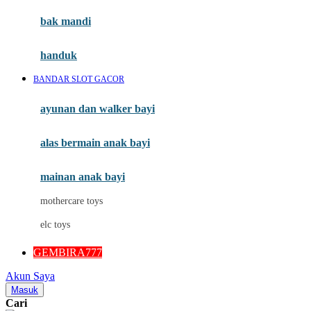
Moby
bak mandi
Momami
handuk
Mothercare
BANDAR SLOT GACOR
Mustela
ayunan dan walker bayi
My Buddy Tag
My K
alas bermain anak bayi
N
mainan anak bayi
Naif
mothercare toys
Nike
elc toys
Nordic Natural
GEMBIRA777
Nuby
Akun Saya
Nuna
Masuk
Cari