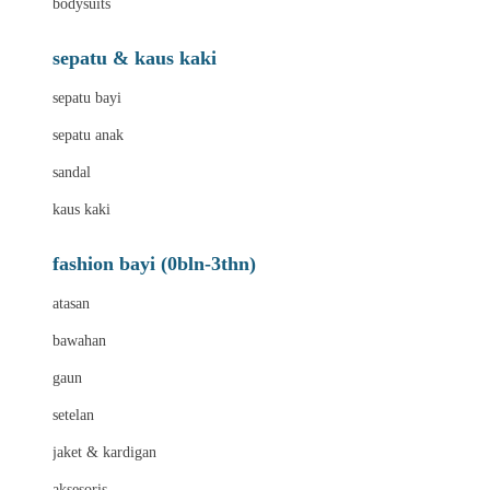
bodysuits
sepatu & kaus kaki
sepatu bayi
sepatu anak
sandal
kaus kaki
fashion bayi (0bln-3thn)
atasan
bawahan
gaun
setelan
jaket & kardigan
aksesoris