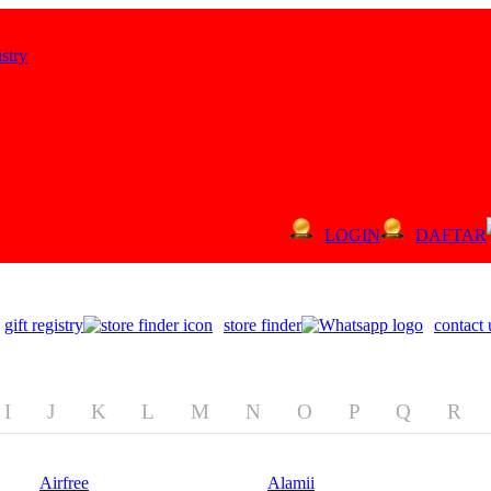
istry
LOGIN
DAFTAR
gift registry
store finder
contact 
I
J
K
L
M
N
O
P
Q
R
Airfree
Alamii