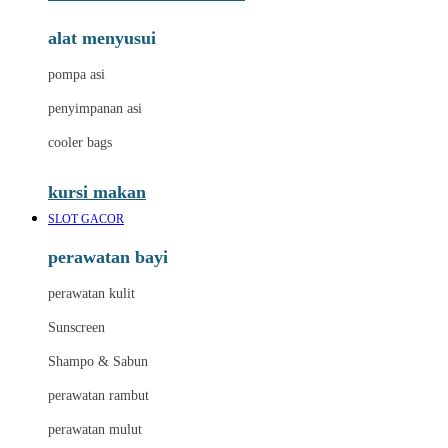
alat menyusui
pompa asi
penyimpanan asi
cooler bags
kursi makan
SLOT GACOR
perawatan bayi
perawatan kulit
Sunscreen
Shampo & Sabun
perawatan rambut
perawatan mulut