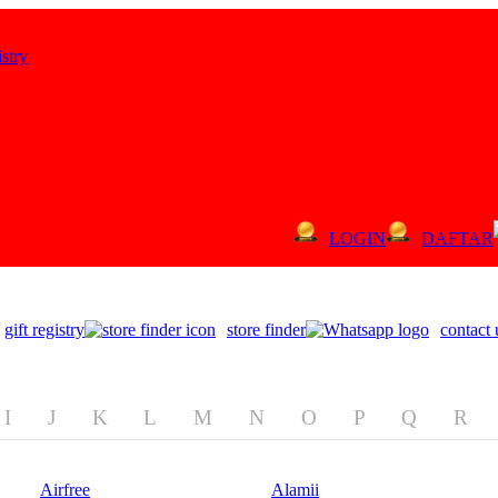
istry
LOGIN
DAFTAR
gift registry
store finder
contact 
I
J
K
L
M
N
O
P
Q
R
Airfree
Alamii