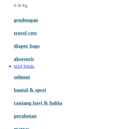
0-36 Kg
gendongan
travel cots
diaper bags
aksesoris
SLOT TOGEL
selimut
bantal & sprei
ranjang bayi & balita
perabotan
matras