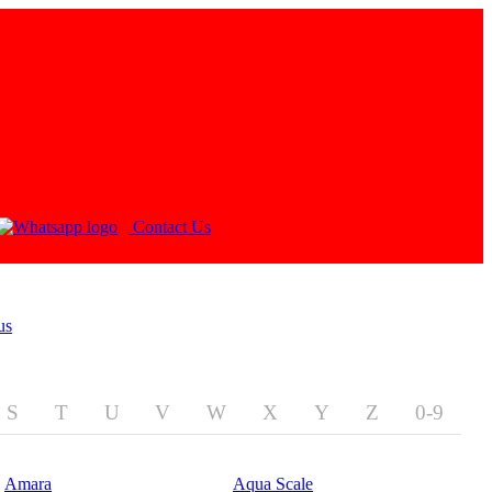
Contact Us
us
S
T
U
V
W
X
Y
Z
0-9
Amara
Aqua Scale