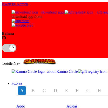
lewati ke Konten
download apps
gift reg
download app from:
Bahasa
ID
Toggle Nav
about Kanmo Circle
JAZZ4D
A
B
C
D
E
F
G
H
Addo
Adidas