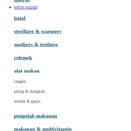
SITUS JAZZ4D
botol
sterilizer & warmers
soothers & teethers
celemek
alat makan
cangkir
piring & mangkuk
sendok & garpu
pengolah makanan
makanan & multivitamin