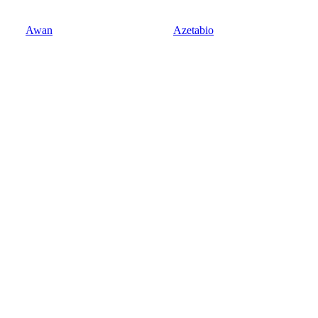
Awan
Azetabio